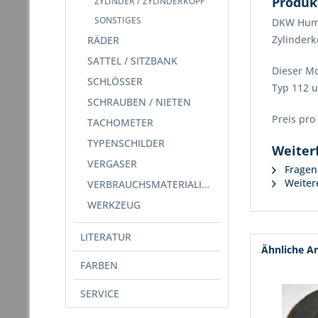
Produk
ZYLINDER / ZYLINDERKOPF
SONSTIGES
DKW Humme
Zylinder
RÄDER
SATTEL / SITZBANK
Dieser M
SCHLÖSSER
Typ 112 
SCHRAUBEN / NIETEN
Preis pro 
TACHOMETER
TYPENSCHILDER
Weiter
VERGASER
Fragen 
Weitere
VERBRAUCHSMATERIALIEN
WERKZEUG
LITERATUR
Ähnliche Ar
FARBEN
SERVICE