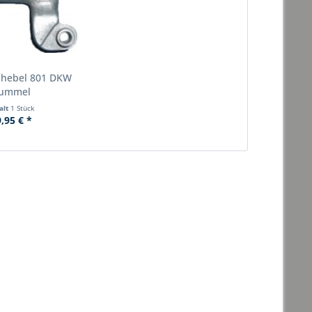
hebel 801 DKW
ummel
alt
1 Stück
,95 € *