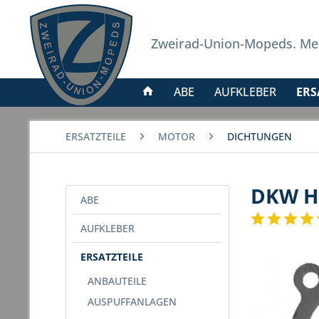
Zweirad-Union-Mopeds. Meh
ABE
AUFKLEBER
ERS
ERSATZTEILE
MOTOR
DICHTUNGEN
DKW Hu
ABE
AUFKLEBER
ERSATZTEILE
ANBAUTEILE
AUSPUFFANLAGEN