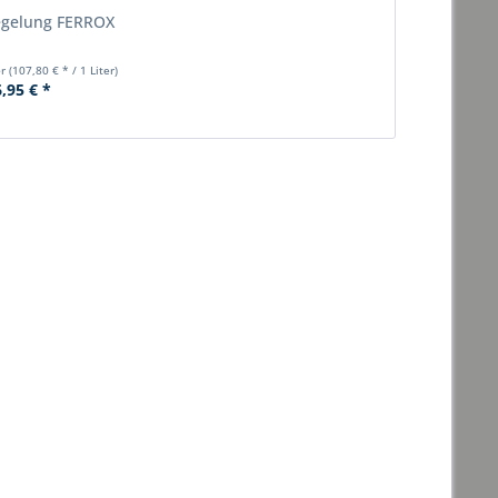
egelung FERROX
er
(107,80 € * / 1 Liter)
,95 € *