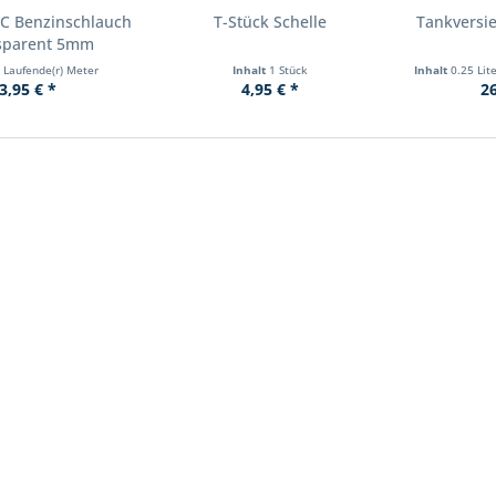
C Benzinschlauch
T-Stück Schelle
Tankversi
sparent 5mm
 Laufende(r) Meter
Inhalt
1 Stück
Inhalt
0.25 Lit
3,95 € *
4,95 € *
26