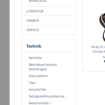
WERKZEUG
LITERATUR
FARBEN
SERVICE
Technik
Vicky III
Chrom-R
I
Berichte
Betriebserlaubnis
beantragen
Foto-Galerie
Tips
Geschichte
Fahrgestellnummernabfrage
Motorenliste /