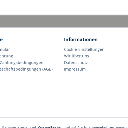
ce
Informationen
mular
Cookie-Einstellungen
lehrung
Wir über uns
 Zahlungsbedingungen
Datenschutz
eschäftsbedingungen (AGB)
Impressum
zl. Mehrwertsteuer zzgl.
Versandkosten
und ggf. Nachnahmegebühren, wenn ni