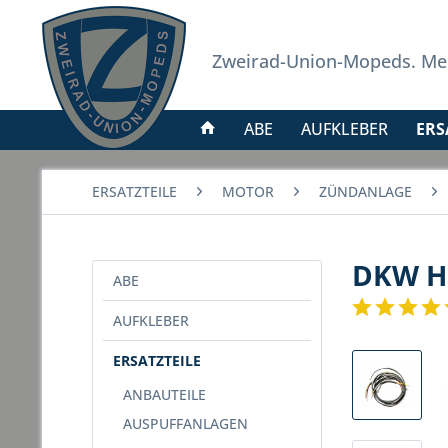
Zweirad-Union-Mopeds. Meh
ABE
AUFKLEBER
ERS
ERSATZTEILE
MOTOR
ZÜNDANLAGE
DKW H
ABE
AUFKLEBER
ERSATZTEILE
ANBAUTEILE
AUSPUFFANLAGEN