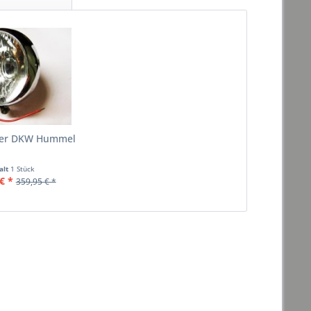
fer DKW Hummel
alt
1 Stück
€ *
359,95 € *