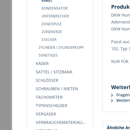
KABEL
Produk
KONDENSATOR
DKW Humme
UNTERBRECHER
Adernend
ZÜNDSPULE
DKW Humm
ZÜNDKERZE
STECKER
Passt auc
ZYLINDER / ZYLINDERKOPF
102, Typ 
SONSTIGES
NUR FÜR 
RÄDER
SATTEL / SITZBANK
SCHLÖSSER
Weiter
SCHRAUBEN / NIETEN
Fragen 
TACHOMETER
Weitere
TYPENSCHILDER
VERGASER
VERBRAUCHSMATERIALIEN
Ähnliche Ar