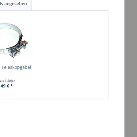
ls angesehen
r Teleskopgabel
alt
1 Stück
,49 € *