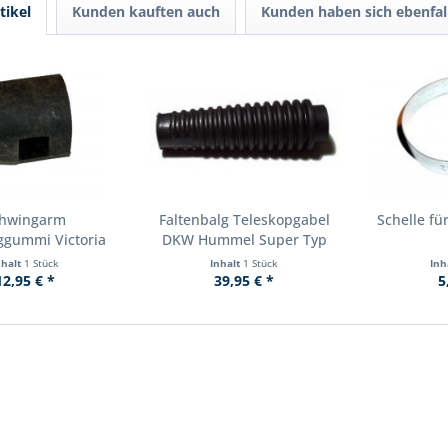
tikel
Kunden kauften auch
Kunden haben sich ebenfal
hwingarm
Faltenbalg Teleskopgabel
Schelle fü
ggummi Victoria
DKW Hummel Super Typ
126/156 und 136/166
nhalt
1 Stück
Inhalt
1 Stück
Inh
12,95 € *
39,95 € *
5