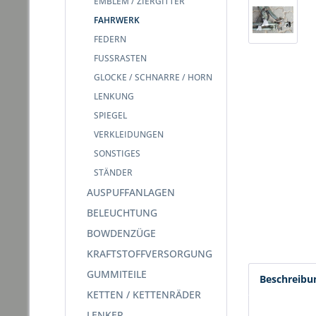
EMBLEM / ZIERGITTER
FAHRWERK
FEDERN
FUSSRASTEN
GLOCKE / SCHNARRE / HORN
LENKUNG
SPIEGEL
VERKLEIDUNGEN
SONSTIGES
STÄNDER
AUSPUFFANLAGEN
BELEUCHTUNG
BOWDENZÜGE
KRAFTSTOFFVERSORGUNG
GUMMITEILE
Beschreibu
KETTEN / KETTENRÄDER
LENKER