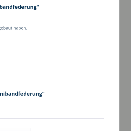
ibandfederung"
gebaut haben.
mmibandfederung"