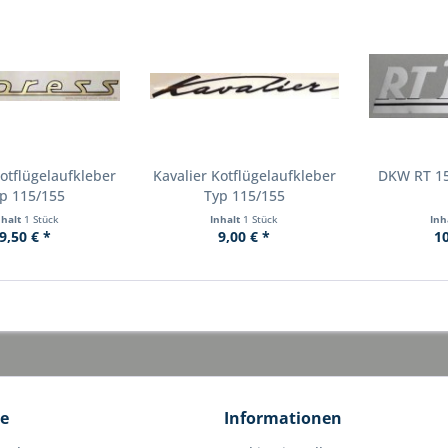
otflügelaufkleber
Kavalier Kotflügelaufkleber
DKW RT 15
p 115/155
Typ 115/155
nhalt
1 Stück
Inhalt
1 Stück
Inh
9,50 € *
9,00 € *
10
ce
Informationen