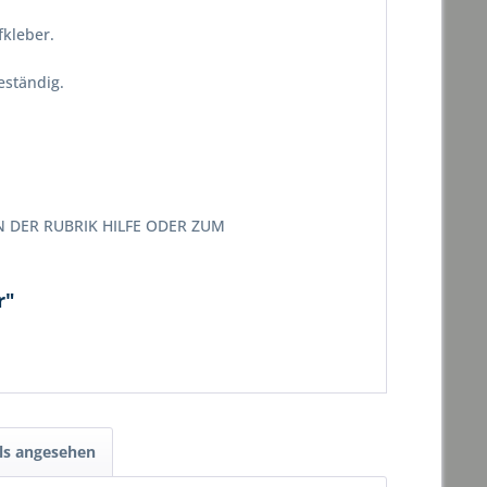
fkleber.
eständig.
N DER RUBRIK HILFE ODER ZUM
r"
ls angesehen